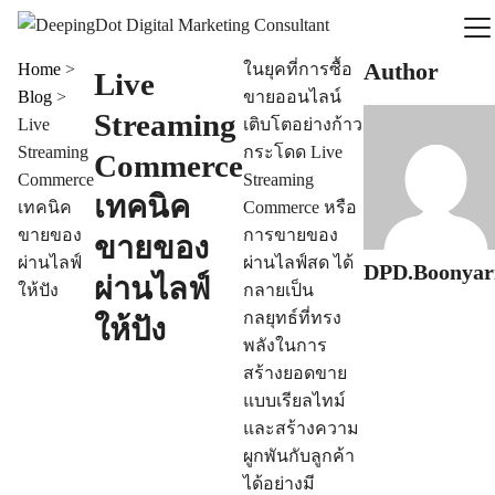
Skip
to
Search
Author
content
Home
>
ในยุคที่การซื้อ
Live
for:
Blog
>
ขายออนไลน์
Services
Streaming
Live
เติบโตอย่างก้าว
Streaming
กระโดด Live
Commerce
Portfolio
Commerce
Streaming
เทคนิค
เทคนิค
Commerce หรือ
ขายของ
การขายของ
ขายของ
Blog
ผ่านไลฟ์
ผ่านไลฟ์สด ได้
DPD.Boonyar
ผ่านไลฟ์
ให้ปัง
กลายเป็น
Contact Us
กลยุทธ์ที่ทรง
ให้ปัง
พลังในการ
สร้างยอดขาย
Line Official
แบบเรียลไทม์
และสร้างความ
089-921-8160
ผูกพันกับลูกค้า
ได้อย่างมี