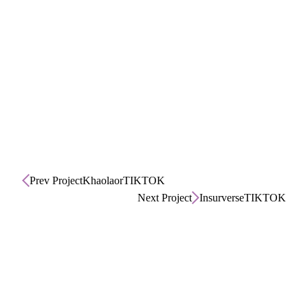
Prev Project
Khaolaor
TIKTOK
Next Project
Insurverse
TIKTOK