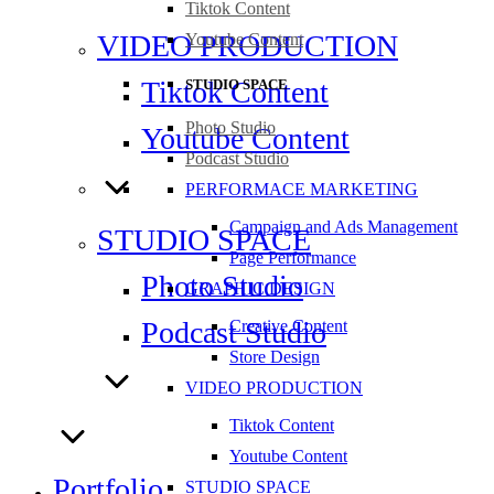
Tiktok Content
VIDEO PRODUCTION
Youtube Content
Tiktok Content
STUDIO SPACE
Photo Studio
Youtube Content
Podcast Studio
PERFORMACE MARKETING
Campaign and Ads Management
STUDIO SPACE
Page Performance
Photo Studio
GRAPHIC DESIGN
Podcast Studio
Creative Content
Store Design
VIDEO PRODUCTION
Tiktok Content
Youtube Content
Portfolio
STUDIO SPACE