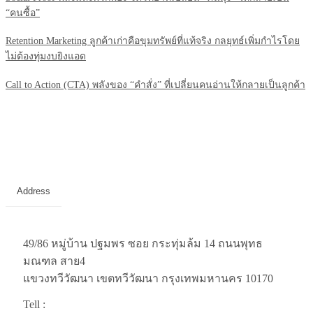
“คนซื้อ”
Retention Marketing ลูกค้าเก่าคือขุมทรัพย์ที่แท้จริง กลยุทธ์เพิ่มกำไรโดย
ไม่ต้องทุ่มงบยิงแอด
Call to Action (CTA) พลังของ “คำสั่ง” ที่เปลี่ยนคนอ่านให้กลายเป็นลูกค้า
Address
49/86 หมู่บ้าน ปฐมพร ซอย กระทุ่มล้ม 14 ถนนพุทธ
มณฑล สาย4
แขวงทวีวัฒนา เขตทวีวัฒนา กรุงเทพมหานคร 10170
Tell :