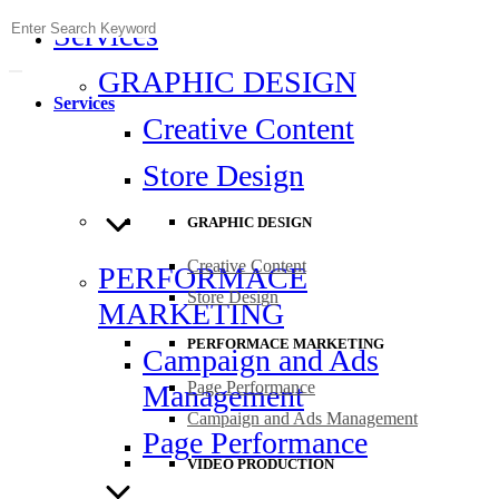
Skip
Search
Services
to
for:
content
GRAPHIC DESIGN
Services
Creative Content
Store Design
GRAPHIC DESIGN
Creative Content
PERFORMACE
Store Design
MARKETING
PERFORMACE MARKETING
Campaign and Ads
Page Performance
Management
Campaign and Ads Management
Page Performance
VIDEO PRODUCTION