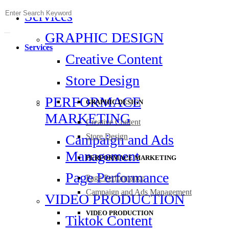
Skip
Search
Services
to
for:
content
GRAPHIC DESIGN
Services
Creative Content
Store Design
PERFORMACE
GRAPHIC DESIGN
MARKETING
Creative Content
Campaign and Ads
Store Design
Management
PERFORMACE MARKETING
Page Performance
Page Performance
Campaign and Ads Management
VIDEO PRODUCTION
VIDEO PRODUCTION
Tiktok Content