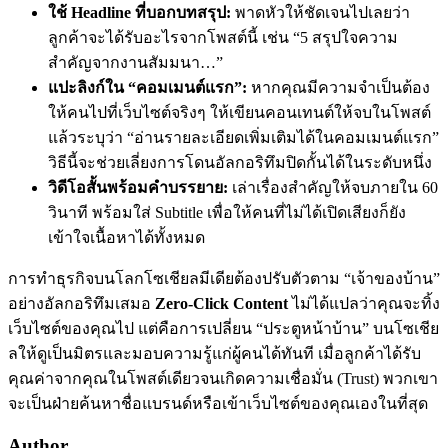
ใช้ Headline ที่บอกบทสรุป:
พาดหัวให้ชัดเจนไปเลยว่า
ลูกค้าจะได้รับอะไรจากโพสต์นี้ เช่น “5 สรุปใจความ
สำคัญจากงานสัมมนา…”
แปะลิงก์ใน “คอมเมนต์แรก”:
หากคุณมีความจำเป็นต้อง
ให้คนไปที่เว็บไซต์จริงๆ ให้เขียนคอนเทนต์ให้จบในโพสต์
แล้วระบุว่า “อ่านรายละเอียดเพิ่มเติมได้ในคอมเมนต์แรก”
วิธีนี้จะช่วยเลี่ยงการโดนอัลกอริทึมปิดกั้นได้ในระดับหนึ่ง
วิดีโอสั้นพร้อมคำบรรยาย:
เล่าเรื่องสำคัญให้จบภายใน 60
วินาที พร้อมใส่ Subtitle เพื่อให้คนที่ไม่ได้เปิดเสียงก็ยัง
เข้าใจเนื้อหาได้ทั้งหมด
การทำธุรกิจบนโลกโซเชียลมีเดียต้องปรับตัวตาม “เจ้าของบ้าน”
อย่างอัลกอริทึมเสมอ
Zero-Click Content
ไม่ได้แปลว่าคุณจะทิ้ง
เว็บไซต์ของคุณไป แต่คือการเปลี่ยน “ประตูหน้าบ้าน” บนโซเชีย
ลให้ดูเป็นมิตรและมอบความรู้แก่ผู้คนได้ทันที เมื่อลูกค้าได้รับ
คุณค่าจากคุณในโพสต์เดียวจนเกิดความเชื่อมั่น (Trust) พวกเขา
จะเป็นฝ่ายค้นหาชื่อแบรนด์หรือเข้าเว็บไซต์ของคุณเองในที่สุด
Author