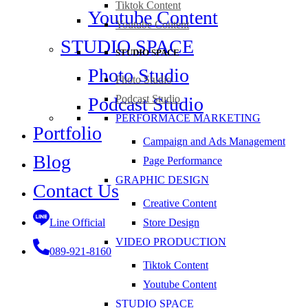
Tiktok Content
Youtube Content
Youtube Content
STUDIO SPACE
STUDIO SPACE
Photo Studio
Photo Studio
Podcast Studio
Podcast Studio
PERFORMACE MARKETING
Portfolio
Campaign and Ads Management
Blog
Page Performance
GRAPHIC DESIGN
Contact Us
Creative Content
Line Official
Store Design
VIDEO PRODUCTION
089-921-8160
Tiktok Content
Youtube Content
STUDIO SPACE